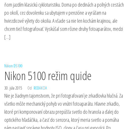
ňom jazdím klasickú cykloturistiku. Doma po dedinách a poľných cestách
po okolí, cez dovolenku sa ubytujem v penzióne a vyrážam na
hviezdicové výlety do okolia. A všade sa nie len kochám krajinou, ale
chcem tiež fotografovať. Vyskúšal som rôzne druhy fotoaparátov, medzi
[…]
Nikon D5100
Nikon 5100 režim quide
30. júla 2015
Od
REDAKCIA
Nie je žiadnym tajomstvom, že pri fotografovaní je zrkadlovka hlučná. Za
všetko môže mechanický pohyb vo vnútri fotoaparátu. Hlavne zrkadlo,
ktoré pri komponovaní obrazu prepúšťa svetlo do hranola a ďalej do
optického hľadáčika, a časť do senzora, ktorý meria svetlo a pomáha
nám nastaviť správne hodnoty ISO, clony a času pri expozícii. Po