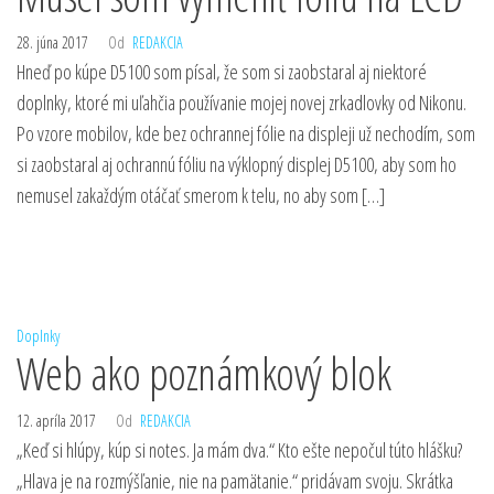
28. júna 2017
Od
REDAKCIA
Hneď po kúpe D5100 som písal, že som si zaobstaral aj niektoré
doplnky, ktoré mi uľahčia používanie mojej novej zrkadlovky od Nikonu.
Po vzore mobilov, kde bez ochrannej fólie na displeji už nechodím, som
si zaobstaral aj ochrannú fóliu na výklopný displej D5100, aby som ho
nemusel zakaždým otáčať smerom k telu, no aby som […]
Doplnky
Web ako poznámkový blok
12. apríla 2017
Od
REDAKCIA
„Keď si hlúpy, kúp si notes. Ja mám dva.“ Kto ešte nepočul túto hlášku?
„Hlava je na rozmýšľanie, nie na pamätanie.“ pridávam svoju. Skrátka