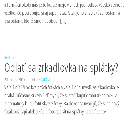
informácií okolo nás je toľko, že nieje v silách jednotlivca všetko vedieť a
všetko, čo potrebuje, si aj zapamätať. A tak je to aj so skúsenosťami a
znalosťami, ktoré sme nadobudli […]
Reklama
Oplatí sa zrkadlovka na splátky?
20. marca 2017
Od
REDAKCIA
Veľa ľudí túži po kvalitných fotkách a veľa ľudí si myslí, že zrkadlovka je
drahá. Súčasne si veľa ľudí myslí, že si stačí kúpiť drahú zrkadlovku a
automaticky budú fotiť skvelé fotky. Ba dokonca uvažujú, že si na nový
foťák požičajú alebo kúpia fotoaparát na splátky. Oplatí sa to?