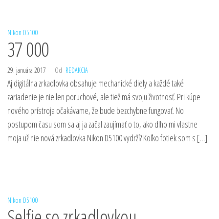
Nikon D5100
37 000
29. januára 2017
Od
REDAKCIA
Aj digitálna zrkadlovka obsahuje mechanické diely a každé také
zariadenie je nie len poruchové, ale tiež má svoju životnosť. Pri kúpe
nového prístroja očakávame, že bude bezchybne fungovať. No
postupom času som sa aj ja začal zaujímať o to, ako dlho mi vlastne
moja už nie nová zrkadlovka Nikon D5100 vydrží? Koľko fotiek som s […]
Nikon D5100
Selfie so zrkadlovkou