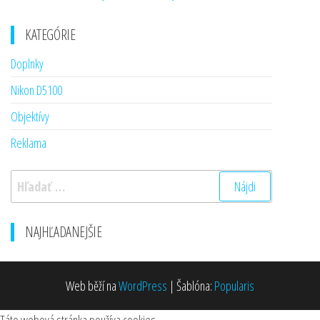
KATEGÓRIE
Doplnky
Nikon D5100
Objektívy
Reklama
Hľadať:
NAJHĽADANEJŠIE
Web běží na
WordPress
|
Šablóna:
Popularis