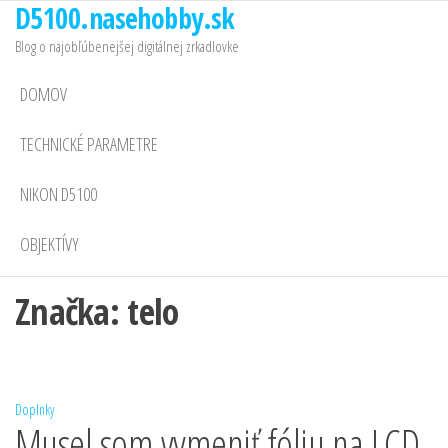
D5100.nasehobby.sk
Preskočiť
na
Blog o najobľúbenejšej digitálnej zrkadlovke
obsah
DOMOV
TECHNICKÉ PARAMETRE
NIKON D5100
OBJEKTÍVY
Značka:
telo
Doplnky
Musel som vymeniť fóliu na LCD