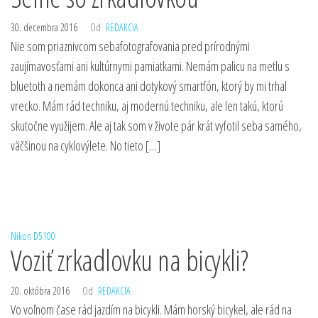
30. decembra 2016
Od
REDAKCIA
Nie som priaznivcom sebafotografovania pred prírodnými
zaujímavosťami ani kultúrnymi pamiatkami. Nemám palicu na metlu s
bluetoth a nemám dokonca ani dotykový smartfón, ktorý by mi trhal
vrecko. Mám rád techniku, aj modernú techniku, ale len takú, ktorú
skutočne využijem. Ale aj tak som v živote pár krát vyfotil seba samého,
väčšinou na cyklovýlete. No tieto […]
Nikon D5100
Voziť zrkadlovku na bicykli?
20. októbra 2016
Od
REDAKCIA
Vo voľnom čase rád jazdím na bicykli. Mám horský bicykel, ale rád na