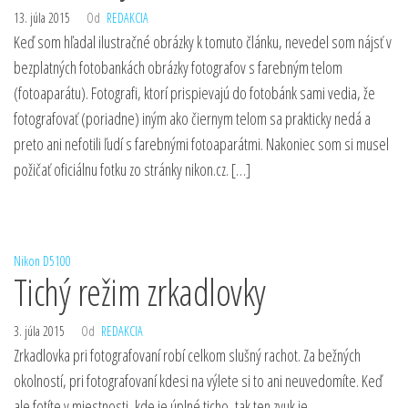
13. júla 2015
Od
REDAKCIA
Keď som hľadal ilustračné obrázky k tomuto článku, nevedel som nájsť v
bezplatných fotobankách obrázky fotografov s farebným telom
(fotoaparátu). Fotografi, ktorí prispievajú do fotobánk sami vedia, že
fotografovať (poriadne) iným ako čiernym telom sa prakticky nedá a
preto ani nefotili ľudí s farebnými fotoaparátmi. Nakoniec som si musel
požičať oficiálnu fotku zo stránky nikon.cz. […]
Nikon D5100
Tichý režim zrkadlovky
3. júla 2015
Od
REDAKCIA
Zrkadlovka pri fotografovaní robí celkom slušný rachot. Za bežných
okolností, pri fotografovaní kdesi na výlete si to ani neuvedomíte. Keď
ale fotíte v miestnosti, kde je úplné ticho, tak ten zvuk je