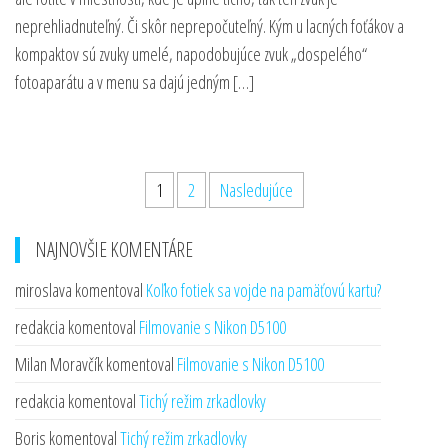
neprehliadnuteľný. Či skôr neprepočuteľný. Kým u lacných foťákov a
kompaktov sú zvuky umelé, napodobujúce zvuk „dospelého“
fotoaparátu a v menu sa dajú jedným […]
Stránkovanie
1
2
Nasledujúce
príspevkov
NAJNOVŠIE KOMENTÁRE
miroslava
komentoval
Koľko fotiek sa vojde na pamäťovú kartu?
redakcia
komentoval
Filmovanie s Nikon D5100
Milan Moravčík
komentoval
Filmovanie s Nikon D5100
redakcia
komentoval
Tichý režim zrkadlovky
Boris
komentoval
Tichý režim zrkadlovky