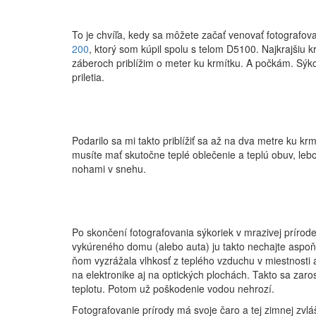
To je chvíľa, kedy sa môžete začať venovať fotografov
200
, ktorý som kúpil spolu s telom D5100. Najkrajšiu
záberoch priblížim o meter ku krmítku. A počkám. Sýko
priletia.
Podarilo sa mi takto priblížiť sa až na dva metre ku krmí
musíte mať skutočne teplé oblečenie a teplú obuv, leb
nohami v snehu.
Po skončení fotografovania sýkoriek v mrazivej prírod
vykúreného domu (alebo auta) ju takto nechajte aspoň d
ňom vyzrážala vlhkosť z teplého vzduchu v miestnosti 
na elektronike aj na optických plochách. Takto sa zar
teplotu. Potom už poškodenie vodou nehrozí.
Fotografovanie prírody má svoje čaro a tej zimnej zvláš