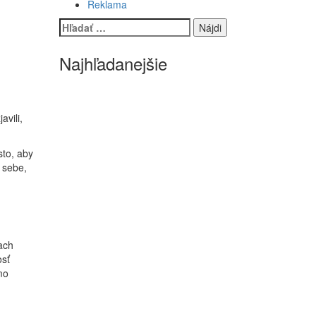
Reklama
Hľadať:
Najhľadanejšie
vili,
sto, aby
 sebe,
ach
osť
mo