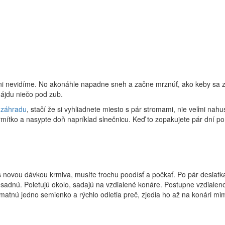
ni nevidíme. No akonáhle napadne sneh a začne mrznúť, ako keby sa zja
nájdu niečo pod zub.
i
záhradu
, stačí že si vyhliadnete miesto s pár stromami, nie veľmi nahu
mítko a nasypte doň napríklad slnečnicu. Keď to zopakujete pár dní po
s novou dávkou krmiva, musíte trochu poodísť a počkať. Po pár desiatk
nesadnú. Poletujú okolo, sadajú na vzdialené konáre. Postupne vzdialen
hmatnú jedno semienko a rýchlo odletia preč, zjedia ho až na konári mi