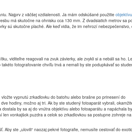
aniu. Najprv z väčšej vzdialenosti. Ja mám odskúšané použitie
objektív
 kresbu má skutočne na ohnisku cca 130 mm. Z dvadsiatich metrov sa p
rky sú skutočne plaché. Ale keď vidia, že im nehrozí nebezpečenstvo, 
tku, viditeľne reagovali na zvuk závierky, ale zvykli si a nebáli sa ho. L
o takéto fotografovanie chvíľu trvá a nemali by ste podupkávať so stud
e vložte vypnutú zrkadlovku do batohu alebo brašne po prinesení do
ve hodiny, možno aj tri. Ak by ste studený fotoaparát vybrali, okamžit
a dostala by sa aj do vnútra objektívu alebo fotoaparátu a napáchala b
osí len vonkajšok puzdra a celok so zrkadlovkou sa postupne zohreje na
ť. Aby ste „ulovili“ naozaj pekné fotografie, nemusíte cestovať do exoti