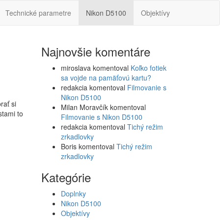
Technické parametre
Nikon D5100
Objektívy
Najnovšie komentáre
miroslava
komentoval
Koľko fotiek
sa vojde na pamäťovú kartu?
redakcia
komentoval
Filmovanie s
Nikon D5100
rať si
Milan Moravčík
komentoval
stami to
Filmovanie s Nikon D5100
redakcia
komentoval
Tichý režim
zrkadlovky
Boris
komentoval
Tichý režim
zrkadlovky
Kategórie
Doplnky
Nikon D5100
Objektívy