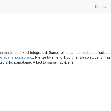
Domov
e
 zima má čo ponúknuť fotografovi. Samozrejme sa treba dobre obliecť, zob
ovládať aj poslepiačky
. Nie, že by sme fotili po tme, ale so studenými pr
í, keď si ho pamätáme. A keď to máme nacvičené.