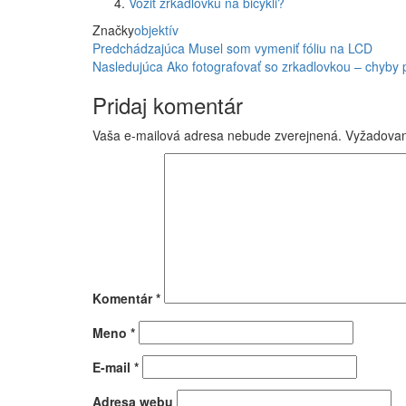
Voziť zrkadlovku na bicykli?
Značky
objektív
Navigácia
Predchádzajúci
Predchádzajúca
Musel som vymeniť fóliu na LCD
príspevok
Nasledujúci
Nasledujúca
Ako fotografovať so zrkadlovkou – chyby 
v
príspevok
Pridaj komentár
článku
Vaša e-mailová adresa nebude zverejnená.
Vyžadovan
Komentár
*
Meno
*
E-mail
*
Adresa webu