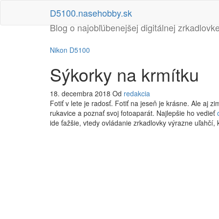
Preskočiť
D5100.nasehobby.sk
na
obsah
Blog o najobľúbenejšej digitálnej zrkadlovk
Nikon D5100
Sýkorky na krmítku
18. decembra 2018
Od
redakcia
Fotiť v lete je radosť. Fotiť na jeseň je krásne. Ale aj
rukavice a poznať svoj fotoaparát. Najlepšie ho vedieť
ide ťažšie, vtedy ovládanie zrkadlovky výrazne uľahč