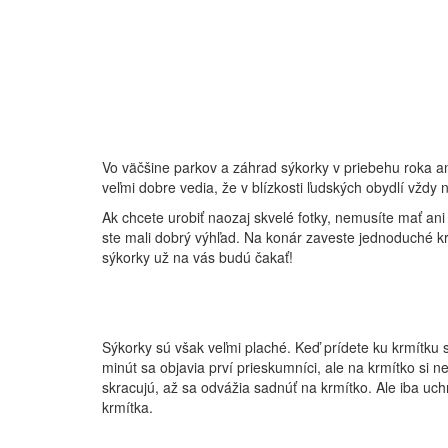
Vo väčšine parkov a záhrad sýkorky v priebehu roka a
veľmi dobre vedia, že v blízkosti ľudských obydlí vždy 
Ak chcete urobiť naozaj skvelé fotky, nemusíte mať an
ste mali dobrý výhľad. Na konár zaveste jednoduché kr
sýkorky už na vás budú čakať!
Sýkorky sú však veľmi plaché. Keď prídete ku krmítku 
minút sa objavia prví prieskumníci, ale na krmítko si 
skracujú, až sa odvážia sadnúť na krmítko. Ale iba uc
krmítka.