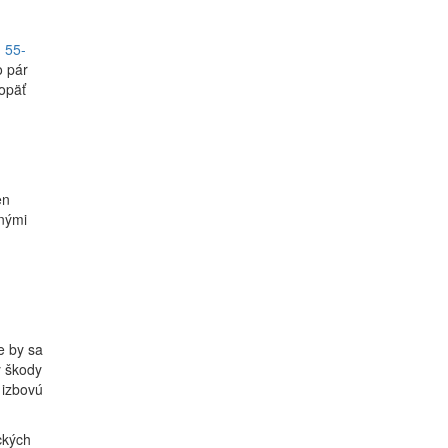
u 55-
o pár
opäť
en
enými
e by sa
y škody
 izbovú
ckých