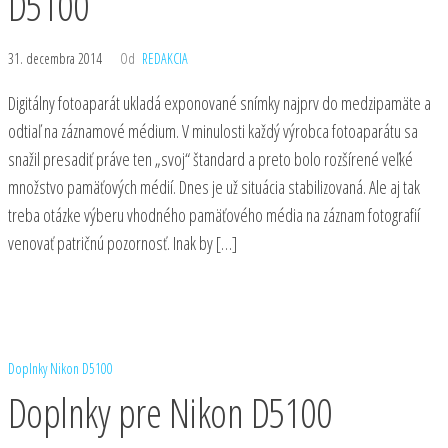
D5100
31. decembra 2014
Od
REDAKCIA
Digitálny fotoaparát ukladá exponované snímky najprv do medzipamäte a
odtiaľ na záznamové médium. V minulosti každý výrobca fotoaparátu sa
snažil presadiť práve ten „svoj“ štandard a preto bolo rozšírené veľké
množstvo pamäťových médií. Dnes je už situácia stabilizovaná. Ale aj tak
treba otázke výberu vhodného pamäťového média na záznam fotografií
venovať patričnú pozornosť. Inak by […]
Doplnky
Nikon D5100
Doplnky pre Nikon D5100