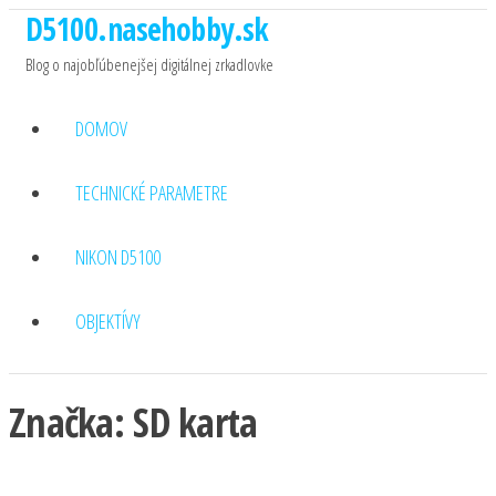
D5100.nasehobby.sk
Preskočiť
na
Blog o najobľúbenejšej digitálnej zrkadlovke
obsah
DOMOV
TECHNICKÉ PARAMETRE
NIKON D5100
OBJEKTÍVY
Značka:
SD karta