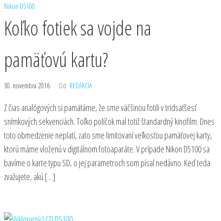
Nikon D5100
Koľko fotiek sa vojde na
pamäťovú kartu?
30. novembra 2016
Od
REDAKCIA
Z čias analógových si pamätáme, že sme väčšinou fotili v tridsaťšesť
snímkových sekvenciách. Toľko políčok mal totiž štandardný kinofilm. Dnes
toto obmedzenie neplatí, zato sme limitovaní veľkosťou pamäťovej karty,
ktorú máme vloženú v digitálnom fotoaparáte. V prípade Nikon D5100 sa
bavíme o karte typu SD, o jej parametroch som písal nedávno. Keď teda
zvažujete, akú […]