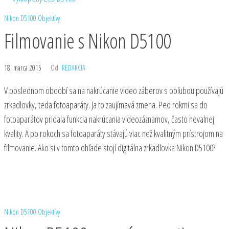
Nikon D5100
Objektívy
Filmovanie s Nikon D5100
18. marca 2015
Od
REDAKCIA
V poslednom období sa na nakrúcanie video záberov s obľubou používajú
zrkadlovky, teda fotoaparáty. Ja to zaujímavá zmena. Ped rokmi sa do
fotoaparátov pridala funkcia nakrúcania videozáznamov, často nevalnej
kvality. A po rokoch sa fotoaparáty stávajú viac než kvalitným prístrojom na
filmovanie. Ako si v tomto ohľade stojí digitálna zrkadlovka Nikon D5100?
Nikon D5100
Objektívy