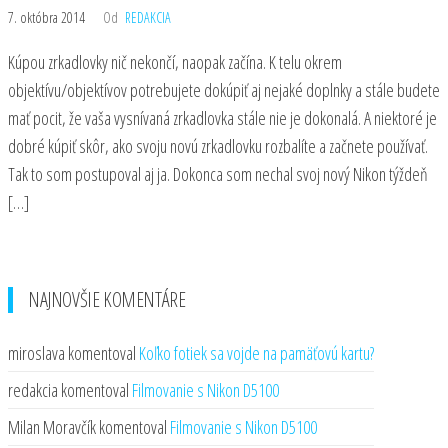
7. októbra 2014
Od
REDAKCIA
Kúpou zrkadlovky nič nekončí, naopak začína. K telu okrem
objektívu/objektívov potrebujete dokúpiť aj nejaké doplnky a stále budete
mať pocit, že vaša vysnívaná zrkadlovka stále nie je dokonalá. A niektoré je
dobré kúpiť skôr, ako svoju novú zrkadlovku rozbalíte a začnete používať.
Tak to som postupoval aj ja. Dokonca som nechal svoj nový Nikon týždeň
[…]
NAJNOVŠIE KOMENTÁRE
miroslava
komentoval
Koľko fotiek sa vojde na pamäťovú kartu?
redakcia
komentoval
Filmovanie s Nikon D5100
Milan Moravčík
komentoval
Filmovanie s Nikon D5100